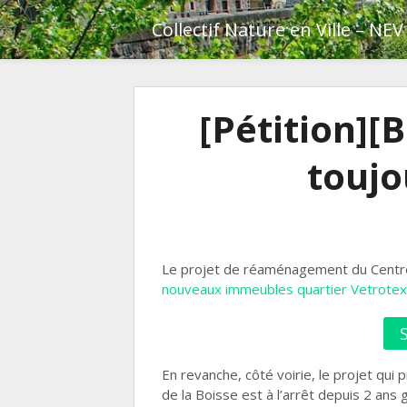
Skip
Collectif Nature en Ville – NEV
to
content
[Pétition][
toujo
Le projet de réaménagement du Centre
nouveaux immeubles quartier Vetrotex
En revanche, côté voirie, le projet qui
de la Boisse est à l’arrêt depuis 2 ans g