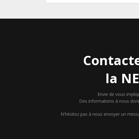
Contact
la N
Envie de vous impliq
Des informations à nous don
N'hésitez pas à nous envoyer un mess