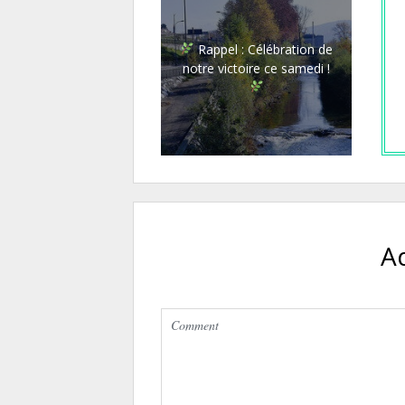
Rappel : Célébration de
notre victoire ce samedi !
A