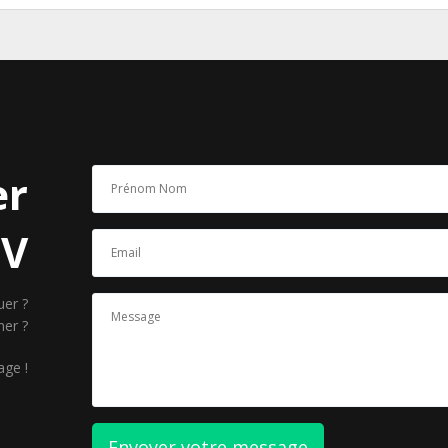
er
EV
uer ?
ner ?
age !
Envoyer votre message