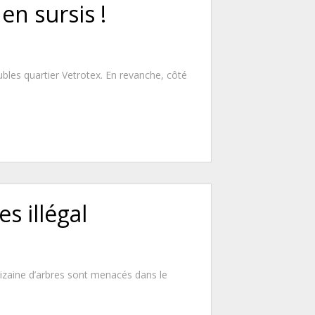
en sursis !
es quartier Vetrotex. En revanche, côté
s illégal
dizaine d’arbres sont menacés dans le