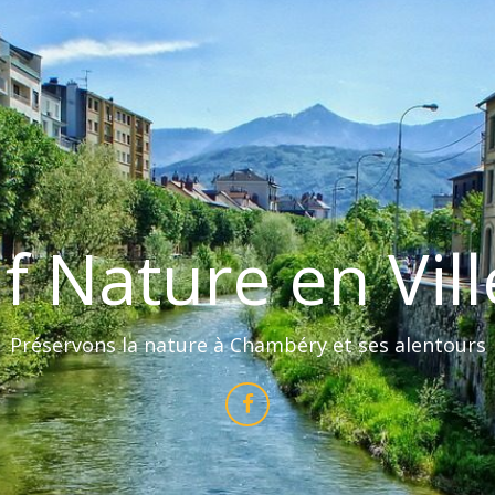
if Nature en Vil
Préservons la nature à Chambéry et ses alentours