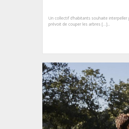
Un collectif d’habitants souhaite interpell
prévoit de couper les arbres […]...