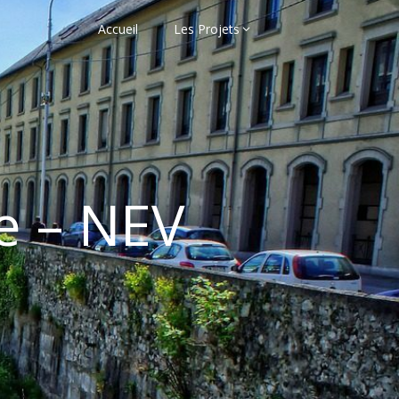
Accueil
Les Projets
le – NEV