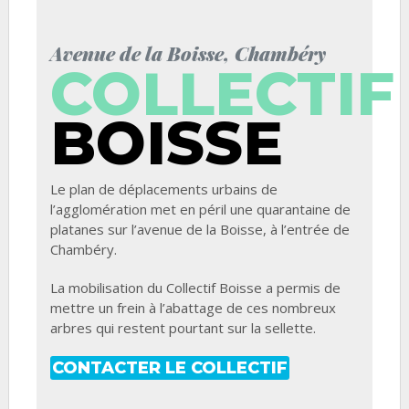
:
Célébration
Avenue de la Boisse, Chambéry
de
COLLECTIF
notre
victoire
BOISSE
ce
samedi
!
Le plan de déplacements urbains de
l’agglomération met en péril une quarantaine de
platanes sur l’avenue de la Boisse, à l’entrée de
Chambéry.
La mobilisation du Collectif Boisse a permis de
mettre un frein à l’abattage de ces nombreux
arbres qui restent pourtant sur la sellette.
CONTACTER LE COLLECTIF